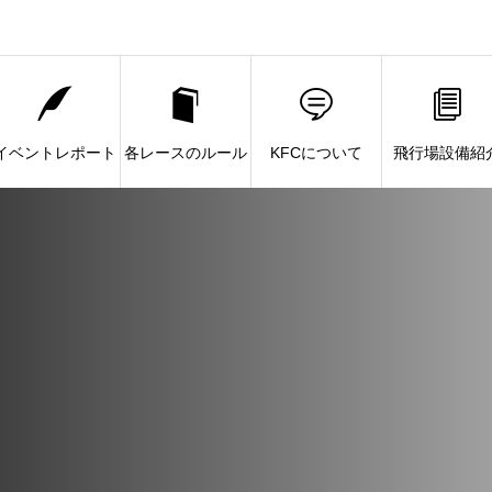
イベントレポート
各レースのルール
KFCについて
飛行場設備紹