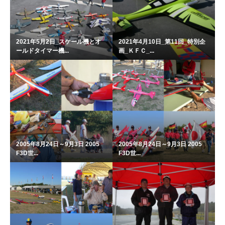
2021年5月2日_スケール機とオ
2021年4月10日_第11回_特別企
ールドタイマー機...
画_ＫＦＣ_...
2005年8月24日～9月3日 2005
2005年8月24日～9月3日 2005
F3D世...
F3D世...