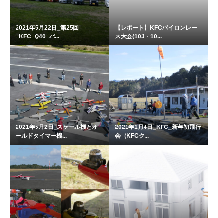
2021年5月22日_第25回
【レポート】KFCパイロンレー
_KFC_Q40_パ...
ス大会(10J・10...
2021年5月2日_スケール機とオ
2021年1月4日_KFC_新年初飛行
ールドタイマー機...
会（KFCク...