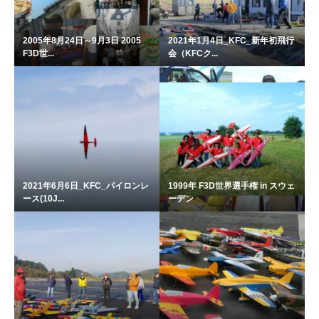
2005年8月24日～9月3日 2005
2021年1月4日_KFC_新年初飛行
F3D世...
会（KFCク...
2021年6月6日_KFC_パイロンレ
1999年 F3D世界選手権 in スウェ
ース(10J...
ーデン