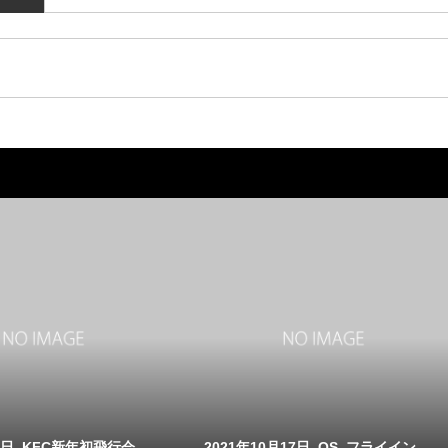
月4日_KFC新年初飛行会
2021年10月17日_OS_フライイン