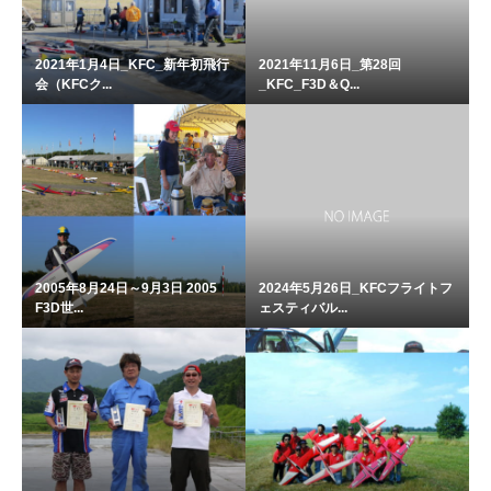
2021年1月4日_KFC_新年初飛行
2021年11月6日_第28回
会（KFCク...
_KFC_F3D＆Q...
2005年8月24日～9月3日 2005
2024年5月26日_KFCフライトフ
F3D世...
ェスティバル...