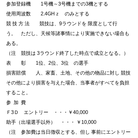
参加登録機 1号機～3号機までの3機とする
使用周波数 2.4GHｚ のみとする
競 技 方 法 競技は、9ラウンドを 限度として行
う。 ただし、天候等諸事情により実施できない場合も
ある。
（注 競技は 3ラウンド終了した時点で成立となる。）
表 彰 1位、2位、3位 の選手
損害賠償 人、家畜、土地、その他の物品に対し 競技
その他により損害を与えた場合、当事者がすべてを負担
すること。
参 加 費
Ｆ3Ｄ エントリー ・・・￥40,000
助手（出場選手以外） ・・・ ￥10,000
（注 参加費は当日徴収とする、但し 事前にエントリー