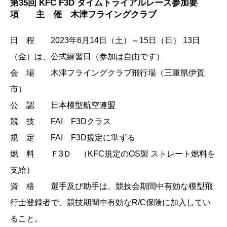
第35回 KFC F3D タイムトライアルレース参加要
項 主 催 木津フライングクラブ
日 程 2023年6月14日（土）～15日（日） 13日
（金）は、公式練習日（参加は自由です）
会 場 木津フライングクラブ飛行場（三重県伊賀
市）
公 認 日本模型航空連盟
競 技 FAI F3Dクラス
規 定 FAI F3D規定に準ずる
燃 料 Ｆ3Ｄ （KFC規定のOS製 ストレート燃料を
支給）
資 格 選手及び助手は、競技会期間中有効な模型飛
行士登録者で、競技期間中有効なR/C保険に加入してい
ること。