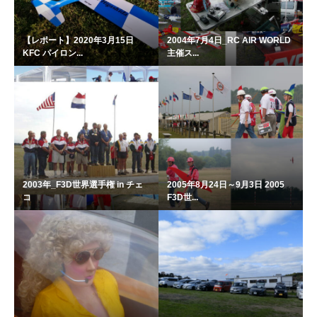
【レポート】2020年3月15日
2004年7月4日_RC AIR WORLD
KFC パイロン...
主催ス...
2003年_F3D世界選手権 in チェ
2005年8月24日～9月3日 2005
コ
F3D世...