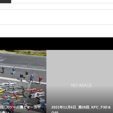
月2日_スケール機とオールド
2021年11月6日_第28回_KFC_F3D＆
の集い
Q40_...