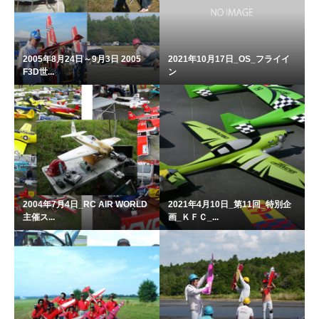
2005年8月24日～9月3日 2005
2021年10月17日_OS_フライイ
F3D世...
ン
2004年7月4日_RC AIR WORLD
2021年4月10日_第11回_特別企
主催ス...
画_ＫＦＣ_...