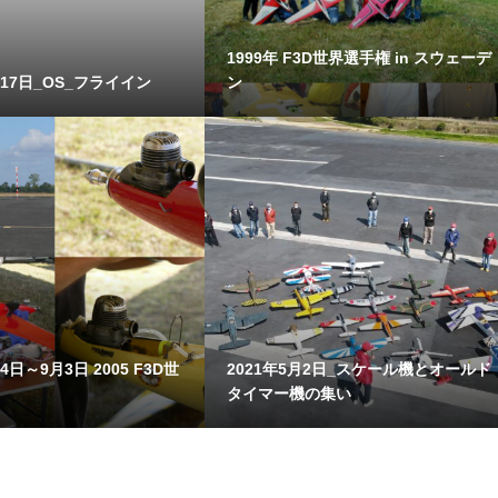
1999年 F3D世界選手権 in スウェーデ
月17日_OS_フライイン
ン
4日～9月3日 2005 F3D世
2021年5月2日_スケール機とオールド
タイマー機の集い