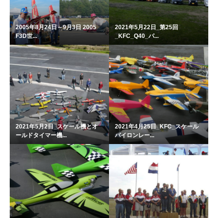
2005年8月24日～9月3日 2005
2021年5月22日_第25回
F3D世...
_KFC_Q40_パ...
2021年5月2日_スケール機とオ
2021年4月25日_KFC_スケール
ールドタイマー機...
パイロンレー...