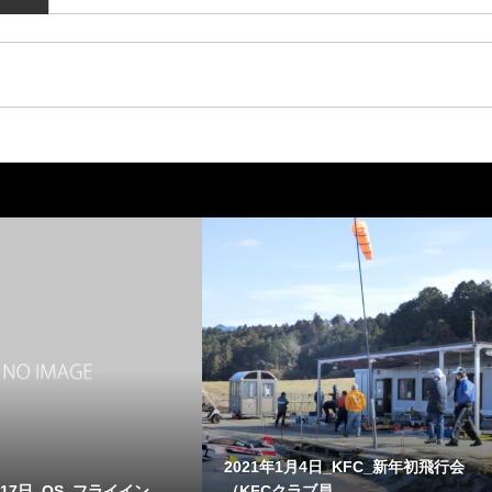
2021年1月4日_KFC_新年初飛行会
月17日_OS_フライイン
（KFCクラブ員...