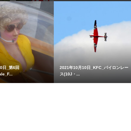
10日_第6回
2021年10月10日_KFC_パイロンレー
le_F...
ス(10J・...