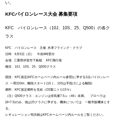
い。
KFCパイロンレース大会 募集要項
KFC パイロンレース（10J、10S、25、Q500）の各ク
ラス
KFC パイロンレース 主催 木津フライング・クラブ
日時 6月5日（日） 午前8時受付
会場 三重県伊賀市下柘植 KFC飛行場
種目 : 10J、10S、25、Q500クラス
競技 : KFC規定(KFCホームページ内ルール参照)に準ずる3点パイロンレー
ス 一周320m、離陸スタート(10Ｊ、10Sは手投げによる離陸)
燃料 : KFC規定燃料を支給（OS製ニトロ15％）
（注）Q500クラス : エンジンは排気量7.5㏄（46）未満。 プロペラは
(9×7.5)のみ、他は25クラスに準ずる、機体については 一般市販機体とす
る。
レギュレーション等詳細はKFCホームページ内ルールをご覧ください。