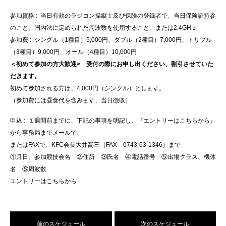
参加資格 : 当日有効のラジコン操縦士及び保険の登録者で、当日保険証持参
のこと。国内法に定められた周波数を使用すること、または2.4GHｚ
参加費 : シングル（1種目）5,000円、ダブル（2種目）7,000円、トリプル
（3種目）9,000円、オール（4種目）10,000円
＜初めて参加の方大歓迎> 受付の際にお申し出ください、割引させていた
だきます。
初めて参加される方は、4,000円（シングル）とします。
（参加費には昼食代を含みます、当日徴収）
申込 : １週間前までに、下記の事項を明記し、『エントリーはこちらから』
から事務局までメールで、
またはFAXで、KFC会長大井高三（FAX 0743‐63‐1346）まで
①月日、参加競技会名 ②住所 ③氏名 ④電話番号 ⑤出場クラス、機体
名 ⑥周波数
エントリーはこちらから
前のスケジュール
次のスケジュール